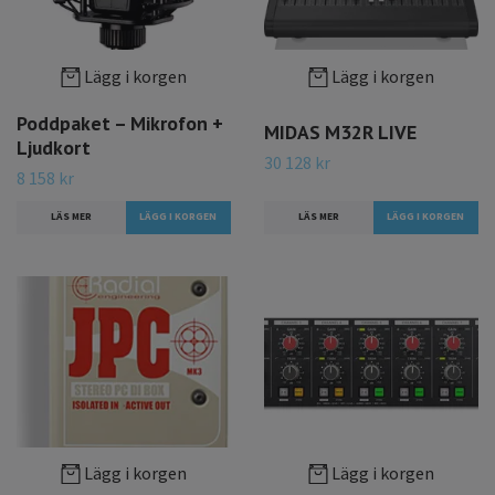
Lägg i korgen
Lägg i korgen
Poddpaket – Mikrofon +
MIDAS M32R LIVE
Ljudkort
30 128 kr
8 158 kr
LÄS MER
LÄS MER
Lägg i korgen
Lägg i korgen