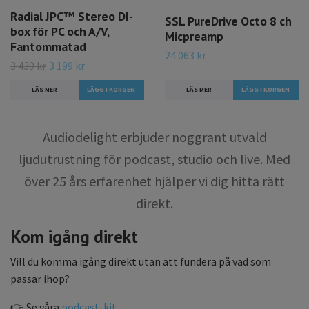
Radial JPC™ Stereo DI-
SSL PureDrive Octo 8 ch
box för PC och A/V,
Micpreamp
Fantommatad
24 063 kr
3 439 kr
3 199 kr
LÄS MER
LÄS MER
Audiodelight erbjuder noggrant utvald
ljudutrustning för podcast, studio och live. Med
över 25 års erfarenhet hjälper vi dig hitta rätt
direkt.
Kom igång direkt
Vill du komma igång direkt utan att fundera på vad som
passar ihop?
👉 Se våra
podcast-kit