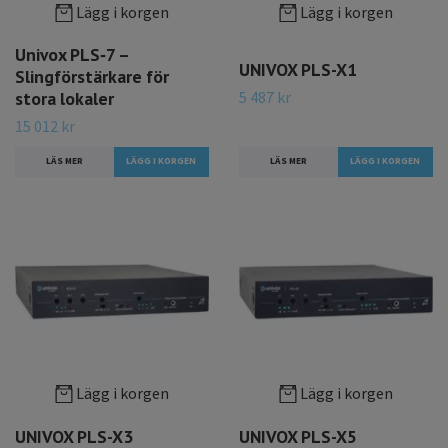
Lägg i korgen
Lägg i korgen
Univox PLS‑7 –
UNIVOX PLS-X1
Slingförstärkare för
5 487 kr
stora lokaler
15 012 kr
LÄS MER
LÄS MER
Lägg i korgen
Lägg i korgen
UNIVOX PLS-X3
UNIVOX PLS-X5