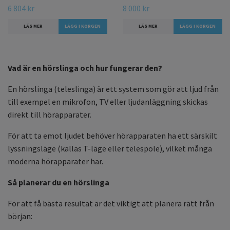
6 804 kr
8 000 kr
LÄS MER
LÄS MER
Vad är en hörslinga och hur fungerar den?
En hörslinga (teleslinga) är ett system som gör att ljud från
till exempel en mikrofon, TV eller ljudanläggning skickas
direkt till hörapparater.
För att ta emot ljudet behöver hörapparaten ha ett särskilt
lyssningsläge (kallas T-läge eller telespole), vilket många
moderna hörapparater har.
Så planerar du en hörslinga
För att få bästa resultat är det viktigt att planera rätt från
början: