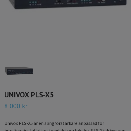
UNIVOX PLS-X5
8 000 kr
Univox PLS-X5 är en slingförstärkare anpassad för
hörslingeinstallation i medelstora lokaler. PLS-X5 driver upp