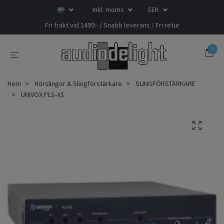
Inkl. moms
SEK
Fri frakt vid 1499:- / Snabb leverans / Fri retur
0
Hem
Hörslingor & Slingförstärkare
SLINGFÖRSTÄRKARE
UNIVOX PLS-X5