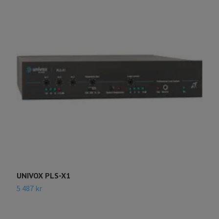
UNIVOX PLS-X1
U
5 487 kr
6