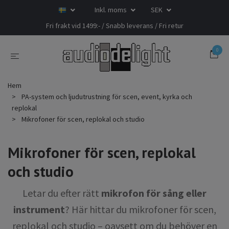
Inkl. moms
SEK
Fri frakt vid 1499:- / Snabb leverans / Fri retur
0
Hem
PA-system och ljudutrustning för scen, event, kyrka och
replokal
Mikrofoner för scen, replokal och studio
Mikrofoner för scen, replokal
och studio
Letar du efter rätt
mikrofon för sång eller
instrument
? Här hittar du mikrofoner för scen,
replokal och studio – oavsett om du behöver en