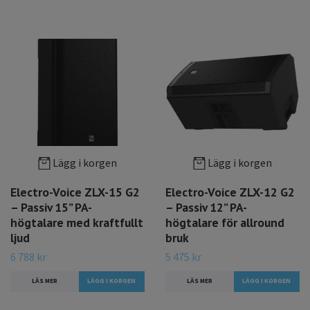
Lägg i korgen
Lägg i korgen
Electro-Voice ZLX-15 G2
Electro-Voice ZLX-12 G2
– Passiv 15” PA-
– Passiv 12” PA-
högtalare med kraftfullt
högtalare för allround
ljud
bruk
6 788 kr
5 475 kr
LÄS MER
LÄS MER