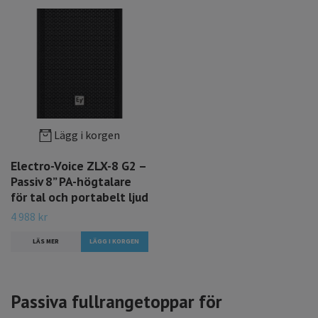
Lägg i korgen
Electro-Voice ZLX-8 G2 –
Passiv 8” PA-högtalare
för tal och portabelt ljud
4 988 kr
LÄS MER
Passiva fullrangetoppar för