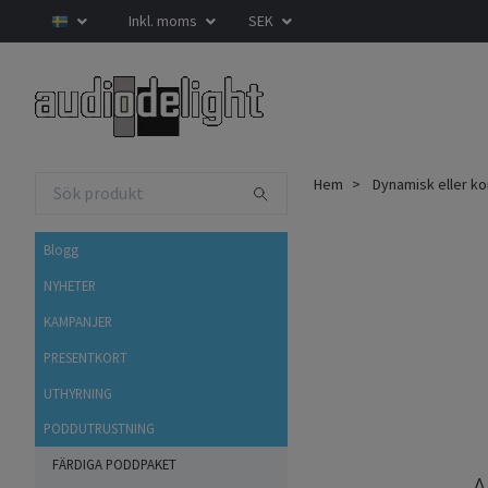
Inkl. moms
SEK
Hem
Dynamisk eller ko
Blogg
NYHETER
KAMPANJER
PRESENTKORT
UTHYRNING
PODDUTRUSTNING
FÄRDIGA PODDPAKET