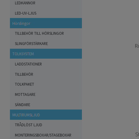
LEDKANNOR
LED-UV-LJUS
Hörslingor
TILLBEHÖR TILL HÖRSLINGOR
SLINGFÖRSTÄRKARE
R
TOLKSYSTEM
LADDSTATIONER
TILLBEHÖR
TOLKPAKET
MOTTAGARE
SÄNDARE
MULTIRUMSLJUD
TRÅDLÖST LJUD
S
MONTERINGSBOXAR/STAGEBOXAR