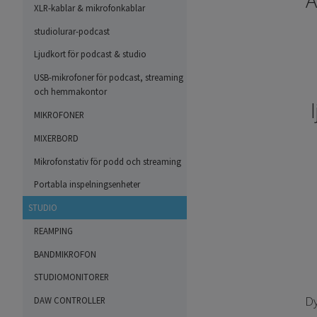
A
XLR-kablar & mikrofonkablar
studiolurar-podcast
Ljudkort för podcast & studio
USB-mikrofoner för podcast, streaming
och hemmakontor
MIKROFONER
MIXERBORD
Mikrofonstativ för podd och streaming
Portabla inspelningsenheter
STUDIO
REAMPING
BANDMIKROFON
STUDIOMONITORER
Dy
DAW CONTROLLER