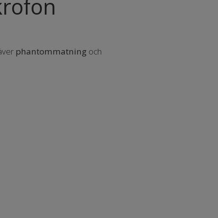
krofon
räver
phantommatning
och