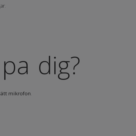
ar.
upa dig?
rätt mikrofon
.