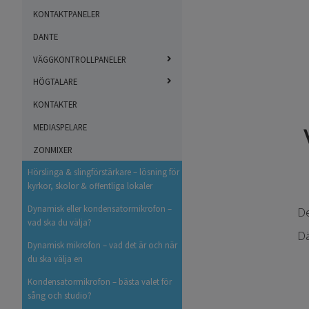
KONTAKTPANELER
DANTE
VÄGGKONTROLLPANELER
HÖGTALARE
KONTAKTER
MEDIASPELARE
ZONMIXER
Hörslinga & slingförstärkare – lösning för
kyrkor, skolor & offentliga lokaler
Dynamisk eller kondensatormikrofon –
De
vad ska du välja?
Dä
Dynamisk mikrofon – vad det är och när
du ska välja en
Kondensatormikrofon – bästa valet för
sång och studio?