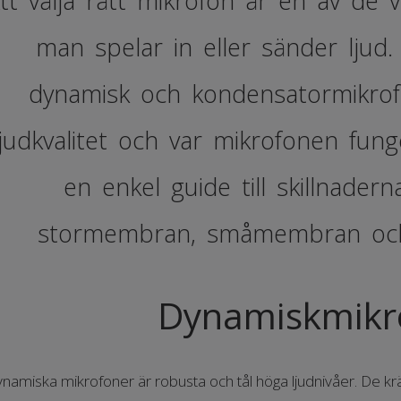
tt välja rätt mikrofon är en av de v
man spelar in eller sänder ljud.
dynamisk och kondensatormikro
ljudkvalitet och var mikrofonen fung
en enkel guide till skillnader
stormembran, småmembran och
Dynamiskmikr
namiska mikrofoner är robusta och tål höga ljudnivåer. De 