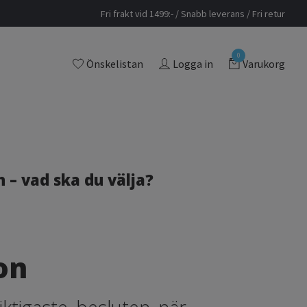
Fri frakt vid 1499:- / Snabb leverans / Fri retur
0
Önskelistan
Logga in
Varukorg
– vad ska du välja?
on