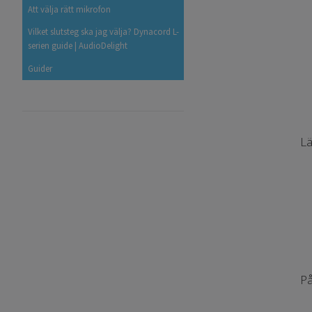
Att välja rätt mikrofon
Vilket slutsteg ska jag välja? Dynacord L-
serien guide | AudioDelight
Guider
Lä
På