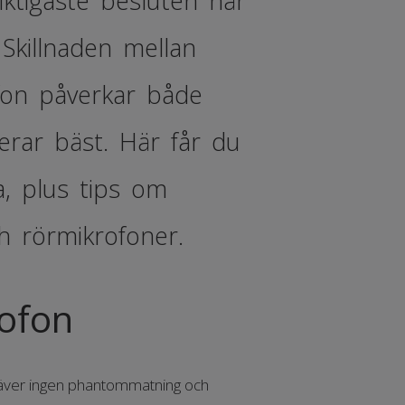
iktigaste besluten när
 Skillnaden mellan
fon påverkar både
erar bäst. Här får du
na, plus tips om
 rörmikrofoner.
ofon
kräver ingen phantommatning och