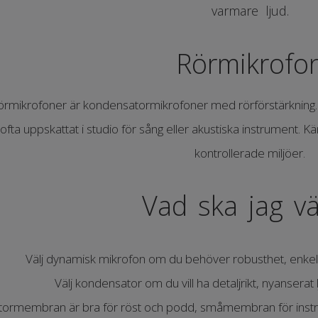
varmare ljud.
Rörmikrofo
örmikrofoner är kondensatormikrofoner med rörförstärkning. D
ofta uppskattat i studio för sång eller akustiska instrument. Kä
kontrollerade miljöer.
Vad ska jag vä
Välj dynamisk mikrofon om du behöver robusthet, enkel
Välj kondensator om du vill ha detaljrikt, nyanserat l
tormembran är bra för röst och podd, småmembran för instr