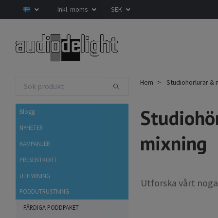
Inkl. moms
SEK
Hem
Studiohörlurar & m
Studiohör
Blogg
NYHETER
mixning
KAMPANJER
PRESENTKORT
UTHYRNING
Utforska vårt noga
PODDUTRUSTNING
FÄRDIGA PODDPAKET