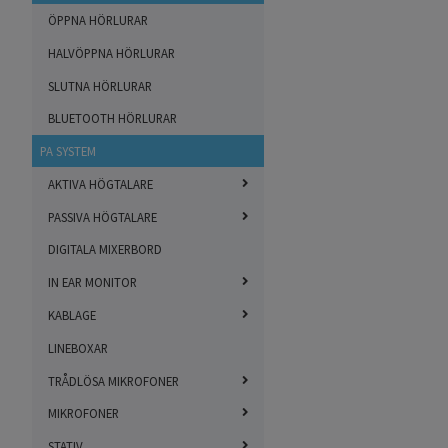
ÖPPNA HÖRLURAR
HALVÖPPNA HÖRLURAR
SLUTNA HÖRLURAR
BLUETOOTH HÖRLURAR
PA SYSTEM
AKTIVA HÖGTALARE
PASSIVA HÖGTALARE
DIGITALA MIXERBORD
IN EAR MONITOR
KABLAGE
LINEBOXAR
TRÅDLÖSA MIKROFONER
MIKROFONER
STATIV