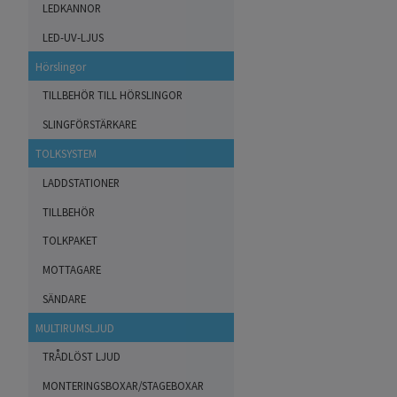
LEDKANNOR
LED-UV-LJUS
Hörslingor
TILLBEHÖR TILL HÖRSLINGOR
SLINGFÖRSTÄRKARE
TOLKSYSTEM
LADDSTATIONER
TILLBEHÖR
TOLKPAKET
MOTTAGARE
SÄNDARE
MULTIRUMSLJUD
TRÅDLÖST LJUD
MONTERINGSBOXAR/STAGEBOXAR