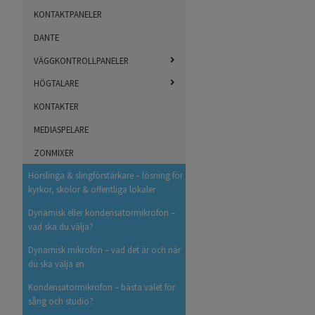
KONTAKTPANELER
DANTE
VÄGGKONTROLLPANELER
HÖGTALARE
KONTAKTER
MEDIASPELARE
ZONMIXER
Hörslinga & slingförstärkare – lösning för
kyrkor, skolor & offentliga lokaler
Dynamisk eller kondensatormikrofon –
vad ska du välja?
Dynamisk mikrofon – vad det är och när
du ska välja en
Kondensatormikrofon – bästa valet för
sång och studio?