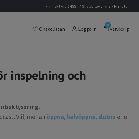
Fri frakt vid 1499:- / Snabb leverans / Fri retur
0
Önskelistan
Logga in
Varukorg
r inspelning och
ritisk lyssning.
dcast. Välj mellan
öppna
,
halvöppna
,
slutna
eller