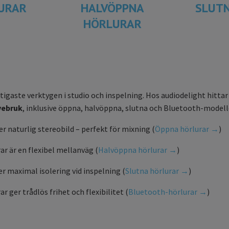
URAR
HALVÖPPNA
SLUT
HÖRLURAR
iktigaste verktygen i studio och inspelning. Hos audiodelight hitta
vebruk
, inklusive öppna, halvöppna, slutna och Bluetooth-modell
r naturlig stereobild – perfekt för mixning (
Öppna hörlurar →
)
r är en flexibel mellanväg (
Halvöppna hörlurar →
)
er maximal isolering vid inspelning (
Slutna hörlurar →
)
 ger trådlös frihet och flexibilitet (
Bluetooth-hörlurar →
)