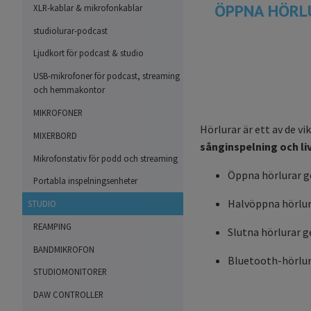
ÖPPNA HÖRL
XLR-kablar & mikrofonkablar
studiolurar-podcast
Ljudkort för podcast & studio
USB-mikrofoner för podcast, streaming
och hemmakontor
MIKROFONER
Hörlurar är ett av de v
MIXERBORD
sånginspelning och li
Mikrofonstativ för podd och streaming
Öppna hörlurar ge
Portabla inspelningsenheter
Halvöppna hörlura
STUDIO
REAMPING
Slutna hörlurar g
BANDMIKROFON
Bluetooth-hörlurar
STUDIOMONITORER
DAW CONTROLLER