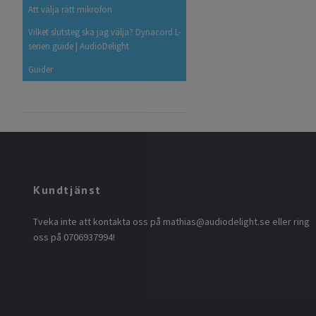
Att välja rätt mikrofon
Vilket slutsteg ska jag välja? Dynacord L-
serien guide | AudioDelight
Guider
Kundtjänst
Tveka inte att kontakta oss på
mathias@audiodelight.se
eller ring
oss på 0706937994!