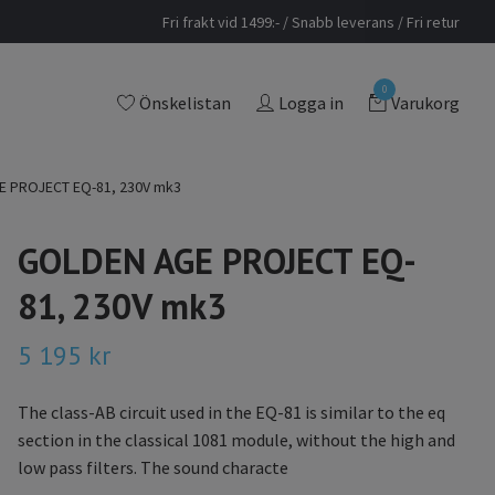
Fri frakt vid 1499:- / Snabb leverans / Fri retur
0
Önskelistan
Logga in
Varukorg
 PROJECT EQ-81, 230V mk3
GOLDEN AGE PROJECT EQ-
81, 230V mk3
5 195 kr
The class-AB circuit used in the EQ-81 is similar to the eq
section in the classical 1081 module, without the high and
low pass filters. The sound characte