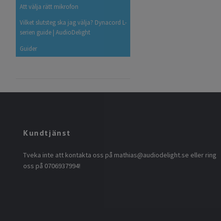
Att välja rätt mikrofon
Vilket slutsteg ska jag välja? Dynacord L-
serien guide | AudioDelight
Guider
Kundtjänst
Tveka inte att kontakta oss på
mathias@audiodelight.se
eller ring
oss på 0706937994!