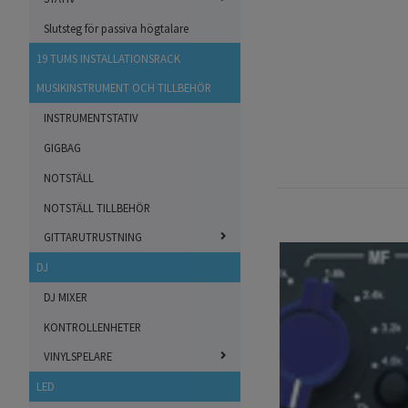
Slutsteg för passiva högtalare
19 TUMS INSTALLATIONSRACK
MUSIKINSTRUMENT OCH TILLBEHÖR
INSTRUMENTSTATIV
GIGBAG
NOTSTÄLL
NOTSTÄLL TILLBEHÖR
GITTARUTRUSTNING
DJ
DJ MIXER
KONTROLLENHETER
VINYLSPELARE
LED