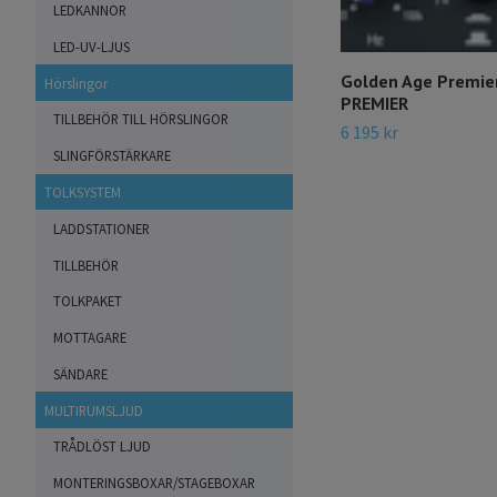
LEDKANNOR
LED-UV-LJUS
Golden Age Premie
Hörslingor
PREMIER
TILLBEHÖR TILL HÖRSLINGOR
6 195 kr
SLINGFÖRSTÄRKARE
TOLKSYSTEM
LADDSTATIONER
TILLBEHÖR
TOLKPAKET
MOTTAGARE
SÄNDARE
MULTIRUMSLJUD
TRÅDLÖST LJUD
MONTERINGSBOXAR/STAGEBOXAR