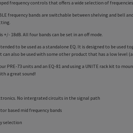
ped frequency controls that offers a wide selection of frequencies
E frequency bands are switchable between shelving and bell and t
tting.
s +/- 18dB. All four bands can be set in an off mode.
ntended to be used as a standalone EQ. It is designed to be used 
 It can also be used with some other product that has a low level 
ur PRE-73 units and an EQ-81 and using a UNITE rack kit to mount
ith a great sound!
ctronics. No intergrated circuits in the signal path
ctor based mid frequency bands
y selection