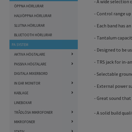
- A wide selection 
ÖPPNA HÖRLURAR
- Control range up 
HALVÖPPNA HÖRLURAR
- Each band has an
SLUTNA HÖRLURAR
BLUETOOTH HÖRLURAR
- Tantalum capacit
PA SYSTEM
- Designed to be u
AKTIVA HÖGTALARE
- TRS jack for in-
PASSIVA HÖGTALARE
- Selectable ground
DIGITALA MIXERBORD
IN EAR MONITOR
- External power su
KABLAGE
- Great sound that
LINEBOXAR
TRÅDLÖSA MIKROFONER
- A solid build qua
MIKROFONER
STATIV