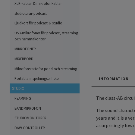
XLR-kablar & mikrofonkablar
studiolurar-podcast
Ljudkort för podcast & studio
USB-mikrofoner för podcast, streaming
och hemmakontor
MIKROFONER
MIXERBORD
Mikrofonstativ för podd och streaming
Portabla inspelningsenheter
INFORMATION
STUDIO
The class-AB circui
REAMPING
BANDMIKROFON
The sound characte
years and it is a v
STUDIOMONITORER
a surprisingly low 
DAW CONTROLLER