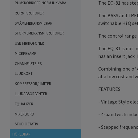
The EQ-81 has step
RUMSKORRIGERINGSMJUKVARA
RÖRMIKROFONER
The BASS and TREBL
switchable Hi Q se
SMÅMEMBRANSMICKAR
STORMEMBRANSMIKROFONER
The control range i
USB MIKROFONER
The EQ-81 is not i
MICKPREAMP
has an insert jack.
CHANNELSTRIPS
Combining one of o
LJUDKORT
at a low cost and w
KOMPRESSOR/LIMITER
FEATURES
LJUDABSORBENTER
- Vintage Style ele
EQUALIZER
- 4-band with indu
MIXERBORD
STUDIOSTATIV
- Stepped frequenc
HÖRLURAR