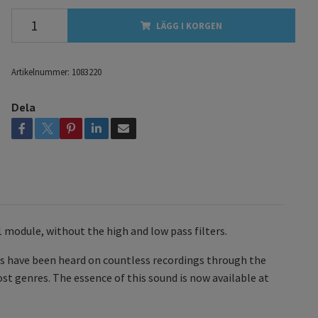
LÄGG I KORGEN
Artikelnummer:
1083220
Dela
81 module, without the high and low pass filters.
cs have been heard on countless recordings through the
ost genres. The essence of this sound is now available at