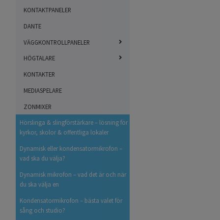
KONTAKTPANELER
DANTE
VÄGGKONTROLLPANELER
HÖGTALARE
KONTAKTER
MEDIASPELARE
ZONMIXER
Hörslinga & slingförstärkare – lösning för
kyrkor, skolor & offentliga lokaler
Dynamisk eller kondensatormikrofon –
vad ska du välja?
Dynamisk mikrofon – vad det är och när
du ska välja en
Kondensatormikrofon – bästa valet för
sång och studio?