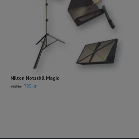
Nilton Notställ Magic
N
795 kr
8
812 kr