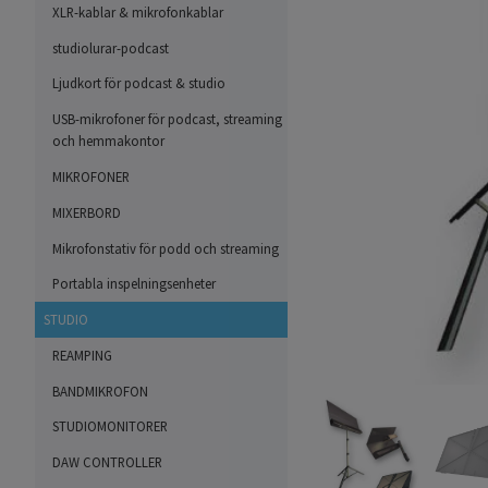
XLR-kablar & mikrofonkablar
studiolurar-podcast
Ljudkort för podcast & studio
USB-mikrofoner för podcast, streaming
och hemmakontor
MIKROFONER
MIXERBORD
Mikrofonstativ för podd och streaming
Portabla inspelningsenheter
STUDIO
REAMPING
BANDMIKROFON
STUDIOMONITORER
DAW CONTROLLER