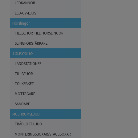
LEDKANNOR
LED-UV-LJUS
Hörslingor
TILLBEHÖR TILL HÖRSLINGOR
SLINGFÖRSTÄRKARE
TOLKSYSTEM
LADDSTATIONER
TILLBEHÖR
TOLKPAKET
MOTTAGARE
SÄNDARE
MULTIRUMSLJUD
TRÅDLÖST LJUD
MONTERINGSBOXAR/STAGEBOXAR