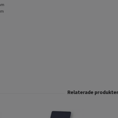
0mm
mm