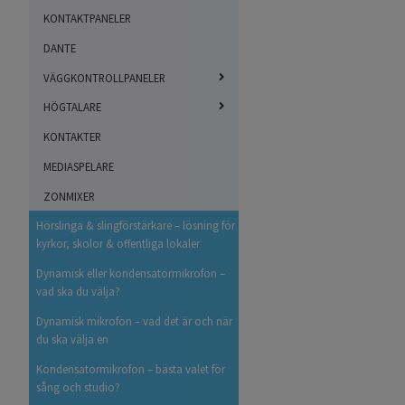
KONTAKTPANELER
DANTE
VÄGGKONTROLLPANELER
HÖGTALARE
KONTAKTER
MEDIASPELARE
ZONMIXER
Hörslinga & slingförstärkare – lösning för
kyrkor, skolor & offentliga lokaler
Dynamisk eller kondensatormikrofon –
vad ska du välja?
Dynamisk mikrofon – vad det är och när
du ska välja en
Kondensatormikrofon – bästa valet för
sång och studio?