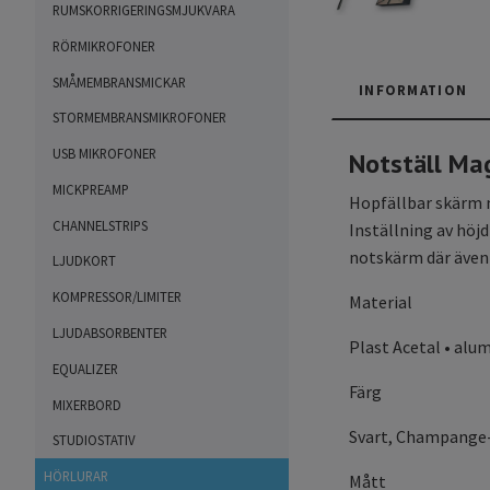
RUMSKORRIGERINGSMJUKVARA
RÖRMIKROFONER
SMÅMEMBRANSMICKAR
INFORMATION
STORMEMBRANSMIKROFONER
USB MIKROFONER
Notställ Ma
MICKPREAMP
Hopfällbar skärm m
CHANNELSTRIPS
Inställning av höjd
notskärm där även 
LJUDKORT
KOMPRESSOR/LIMITER
Material
LJUDABSORBENTER
Plast Acetal • alu
EQUALIZER
Färg
MIXERBORD
Svart, Champange-
STUDIOSTATIV
HÖRLURAR
Mått