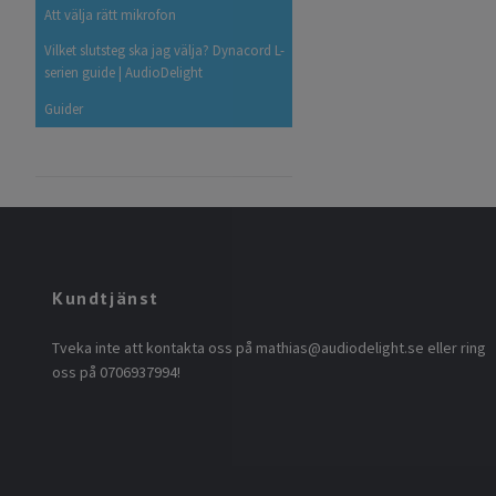
Att välja rätt mikrofon
Vilket slutsteg ska jag välja? Dynacord L-
serien guide | AudioDelight
Guider
Kundtjänst
Tveka inte att kontakta oss på
mathias@audiodelight.se
eller ring
oss på 0706937994!