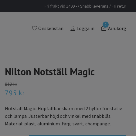
Fri frakt vid 1499:- / Snabb leverans / Fri retur
0
Önskelistan
Logga in
Varukorg
Nilton Notställ Magic
812 kr
795 kr
Notställ Magic: Hopfällbar skärm med 2 hyllor för stativ
och lampa. Justerbar höjd och vinkel med snabblås.
Material: plast, aluminium. Färg: svart, champange.