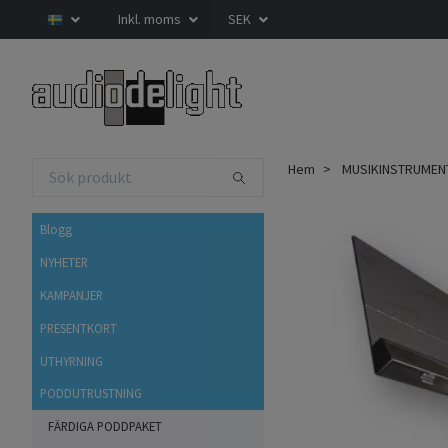
Inkl. moms
SEK
Hem
MUSIKINSTRUMEN
Blogg
NYHETER
KAMPANJER
PRESENTKORT
UTHYRNING
PODDUTRUSTNING
FÄRDIGA PODDPAKET