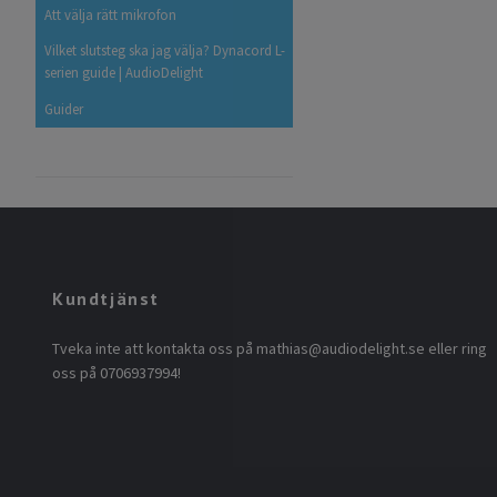
Att välja rätt mikrofon
Vilket slutsteg ska jag välja? Dynacord L-
serien guide | AudioDelight
Guider
Kundtjänst
Tveka inte att kontakta oss på
mathias@audiodelight.se
eller ring
oss på 0706937994!