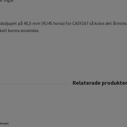
sdjupet på 40,5 mm (RJ45 hona) för CASY167 så krävs det åtmins
kall kunna användas.