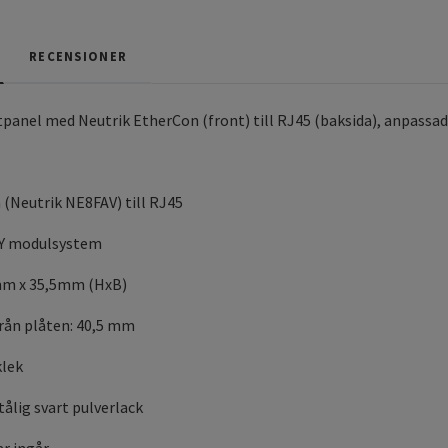
RECENSIONER
anel med Neutrik EtherCon (front) till RJ45 (baksida), anpassa
 (Neutrik NE8FAV) till RJ45
ASY modulsystem
mm x 35,5mm (HxB)
rån plåten: 40,5 mm
klek
tålig svart pulverlack
r ingår