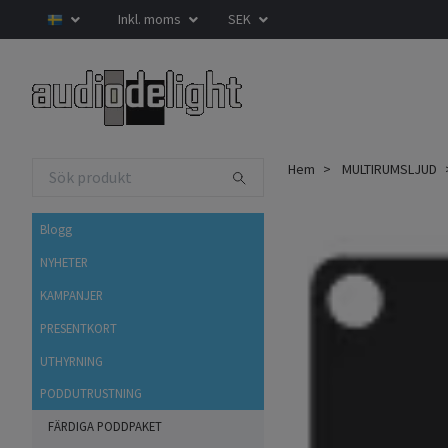
Inkl. moms
SEK
Hem
MULTIRUMSLJUD
Blogg
NYHETER
KAMPANJER
PRESENTKORT
UTHYRNING
PODDUTRUSTNING
FÄRDIGA PODDPAKET