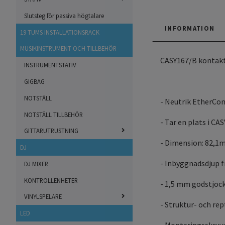
Slutsteg för passiva högtalare
INFORMATION
19 TUMS INSTALLATIONSRACK
MUSIKINSTRUMENT OCH TILLBEHÖR
CASY167/B kontaktp
INSTRUMENTSTATIV
GIGBAG
NOTSTÄLL
- Neutrik EtherCon
NOTSTÄLL TILLBEHÖR
- Tar en plats i C
GITTARUTRUSTNING
- Dimension: 82,1
DJ
- Inbyggnadsdjup f
DJ MIXER
KONTROLLENHETER
- 1,5 mm godstjoc
VINYLSPELARE
- Struktur- och rep
LED
- Monteringsskruva