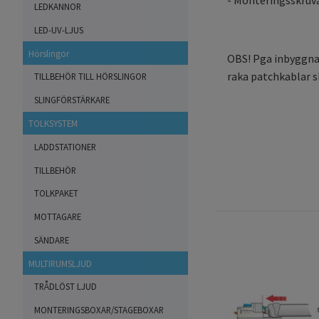
LEDKANNOR
LED-UV-LJUS
Hörslingor
OBS! Pga inbyggnad
raka patchkablar s
TILLBEHÖR TILL HÖRSLINGOR
SLINGFÖRSTÄRKARE
TOLKSYSTEM
LADDSTATIONER
TILLBEHÖR
TOLKPAKET
MOTTAGARE
SÄNDARE
MULTIRUMSLJUD
TRÅDLÖST LJUD
MONTERINGSBOXAR/STAGEBOXAR