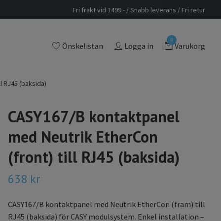
Fri frakt vid 1499:- / Snabb leverans / Fri retur
0
Önskelistan
Logga in
Varukorg
l RJ45 (baksida)
CASY167/B kontaktpanel
med Neutrik EtherCon
(front) till RJ45 (baksida)
638 kr
CASY167/B kontaktpanel med Neutrik EtherCon (fram) till
RJ45 (baksida) för CASY modulsystem. Enkel installation –