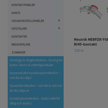
KONTAKTPANELER
DANTE
VÄGGKONTROLLPANELER
HÖGTALARE
KONTAKTER
Neutrik NE8FDX-Y6
RJ45-kontakt
MEDIASPELARE
320 kr
ZONMIXER
Hörslinga & slingförstärkare – lösning för
kyrkor, skolor & offentliga lokaler
Dynamisk eller kondensatormikrofon –
vad ska du välja?
Dynamisk mikrofon – vad det är och när
du ska välja en
Kondensatormikrofon – bästa valet för
sång och studio?