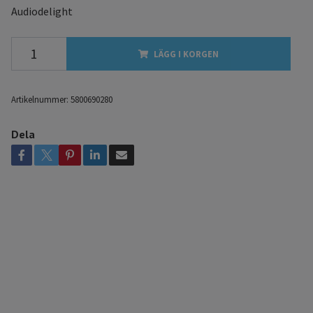
Audiodelight
LÄGG I KORGEN
Artikelnummer:
5800690280
Dela