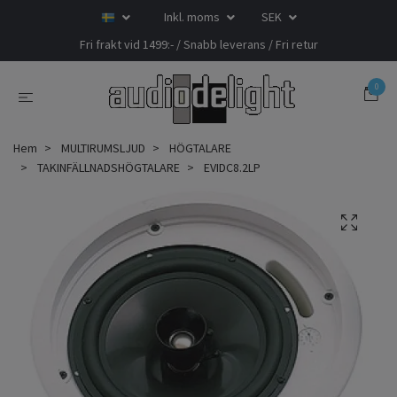
Inkl. moms
SEK
Fri frakt vid 1499:- / Snabb leverans / Fri retur
0
Hem
MULTIRUMSLJUD
HÖGTALARE
TAKINFÄLLNADSHÖGTALARE
EVIDC8.2LP