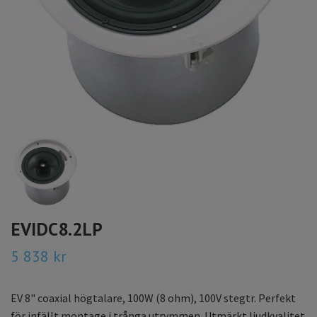
EVIDC8.2LP
5 838 kr
EV 8" coaxial högtalare, 100W (8 ohm), 100V stegtr. Perfekt
för infällt montage i trånga utrymmen. Utmärkt ljudkvalitet