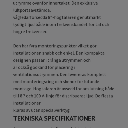
utrymme ovanför innertaket. Den exklusiva
luftportsavstämda,
vågledarförsedda 8”-högtalaren ger utmärkt
tydligt ljud både inom frekvensbandet för tal och
högre frekvenser.
Den har fyra monteringspunkter vilket gör
installationen snabb och enkel. Den kompakta
designen passar i trånga utrymmen och
är också godkänd för placering i
ventilationsutrymmen. Den levereras komplett
med monteringsring och skenor för lutande
montage. Högtalaren är avsedd för anslutning både
till 8 ? och 100 V-linje för distribuerat ljud. De flesta
installationer
klaras av utan specialverktyg.
TEKNISKA SPECIFIKATIONER