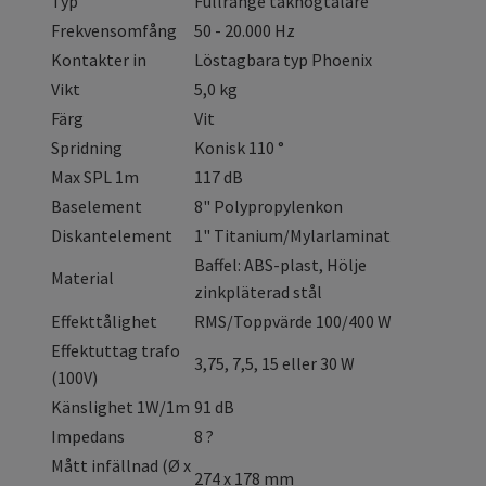
Typ
Fullrange takhögtalare
Frekvensomfång
50 - 20.000 Hz
Kontakter in
Löstagbara typ Phoenix
Vikt
5,0 kg
Färg
Vit
Spridning
Konisk 110 °
Max SPL 1m
117 dB
Baselement
8" Polypropylenkon
Diskantelement
1" Titanium/Mylarlaminat
Baffel: ABS-plast, Hölje
Material
zinkpläterad stål
Effekttålighet
RMS/Toppvärde 100/400 W
Effektuttag trafo
3,75, 7,5, 15 eller 30 W
(100V)
Känslighet 1W/1m
91 dB
Impedans
8 ?
Mått infällnad (Ø x
274 x 178 mm