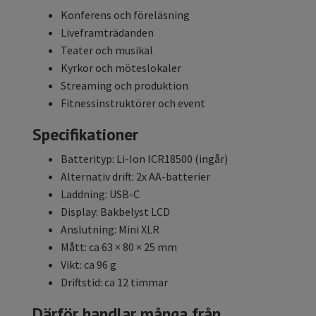
Konferens och föreläsning
Liveframträdanden
Teater och musikal
Kyrkor och möteslokaler
Streaming och produktion
Fitnessinstruktörer och event
Specifikationer
Batterityp: Li-Ion ICR18500 (ingår)
Alternativ drift: 2x AA-batterier
Laddning: USB-C
Display: Bakbelyst LCD
Anslutning: Mini XLR
Mått: ca 63 × 80 × 25 mm
Vikt: ca 96 g
Driftstid: ca 12 timmar
Därför handlar många från