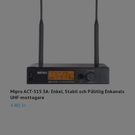
Mipro ACT-515 5A: Enkel, Stabil och Pålitlig Enkanals
M
UHF-mottagare
M
4 481 kr
1