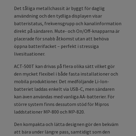
Det tåliga metallchassit är byggt för daglig
användning och den tydliga displayen visar
batteristatus, frekvensgrupp och kanalinformation
direkt på sändaren. Mute- och On/Off-knapparna är
placerade för snabb åtkomst utan att behöva
öppna batterifacket – perfekt i stressiga
livesituationer.
ACT-500T kan drivas på flera olika sätt vilket gör
den mycket flexibel i både fasta installationer och
mobila produktioner. Det medföljande Li-Ion-
batteriet laddas enkelt via USB-C, men sändaren
kan även användas med vanliga AA-batterier. För
större system finns dessutom stöd för Mipros
laddstationer MP-800 och MP-820.
Den kompakta och lätta designen gör den bekväm
att bära under längre pass, samtidigt som den