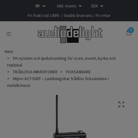
Inkl. moms
SEK
Fri frakt vid 1499:- / Snabb leverans / Fri retur
0
Hem
PA-system och ljudutrustning för scen, event, kyrka och
replokal
TRÅDLÖSA MIKROFONER
FICKSÄNDARE
Mipro ACT-500T – Laddningsbar trådlös ficksändare i
metallchassi