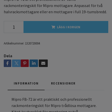
rackmonteringskit för Mipro mottagare. Anpassat för två
halvracksmottagare eller en mottagare i full 19-tumsbredd.
LÄGG I KORGEN
Artikelnummer:
1320720004
Dela
INFORMATION
RECENSIONER
Mipro FB-72 är ett praktiskt och professionellt
rackmonteringskit för Mipro trådlösa mottagare.
Kitet är utvecklat för montering av två