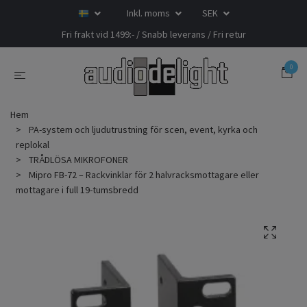
Inkl. moms
SEK
Fri frakt vid 1499:- / Snabb leverans / Fri retur
0
Hem
PA-system och ljudutrustning för scen, event, kyrka och
replokal
TRÅDLÖSA MIKROFONER
Mipro FB-72 – Rackvinklar för 2 halvracksmottagare eller
mottagare i full 19-tumsbredd