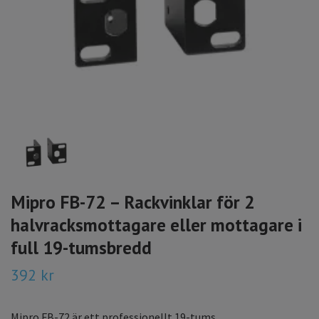
Mipro FB-72 – Rackvinklar för 2
halvracksmottagare eller mottagare i
full 19-tumsbredd
392 kr
Mipro FB-72 är ett professionellt 19-tums