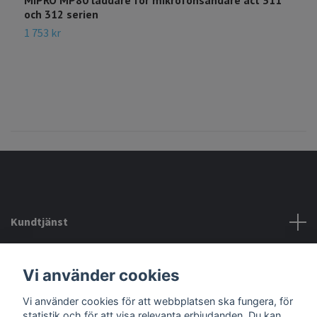
MIPRO MP80 laddare för mikrofonsändare act 311
och 312 serien
1 753 kr
Kundtjänst
Köpvillkor mm
Vi använder cookies
Vi använder cookies för att webbplatsen ska fungera, för
Sociala medier
statistik och för att visa relevanta erbjudanden. Du kan