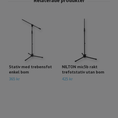
Stativ med trebensfot
NILTON mic5b rakt
N
enkel bom
trefotstativ utan bom
m
m
365 kr
425 kr
4