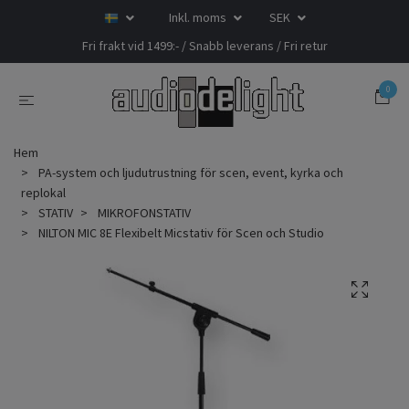
Inkl. moms
SEK
Fri frakt vid 1499:- / Snabb leverans / Fri retur
0
Hem
PA-system och ljudutrustning för scen, event, kyrka och
replokal
STATIV
MIKROFONSTATIV
NILTON MIC 8E Flexibelt Micstativ för Scen och Studio