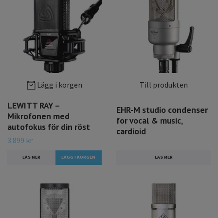
Lägg i korgen
Till produkten
LEWITT RAY –
EHR-M studio condenser
Mikrofonen med
for vocal & music,
autofokus för din röst
cardioid
3 899 kr
LÄS MER
LÄS MER