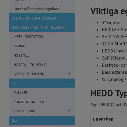
Viktiga 
Slutsteg för passiva högtalare
19 TUMS INSTALLATIONSRACK
5" woofer
MUSIKINSTRUMENT OCH TILLBEHÖR
HEDD Air Mo
2 × 100 W fö
INSTRUMENTSTATIV
32-bit SHAR
GIGBAG
HEDD Linear
NOTSTÄLL
CoP (Closed 
Desktop- och
NOTSTÄLL TILLBEHÖR
Bass extensi
GITTARUTRUSTNING
XLR analog 
DJ
HEDD Ty
DJ MIXER
KONTROLLENHETER
Type 05 MK2 och Ty
VINYLSPELARE
Egenskap
LED