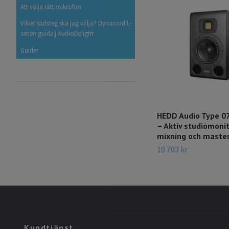
Att välja rätt mikrofon
Vilket slutsteg ska jag välja? Dynacord L-
serien guide | AudioDelight
Guider
HEDD Audio Type 0
– Aktiv studiomonit
mixning och maste
10 703 kr
Kundtjänst