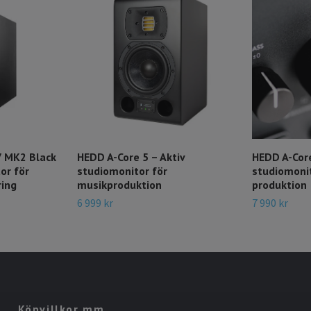
7 MK2 Black
HEDD A-Core 5 – Aktiv
HEDD A-Core
or för
studiomonitor för
studiomonit
ring
musikproduktion
produktion
6 999 kr
7 990 kr
Köpvillkor mm