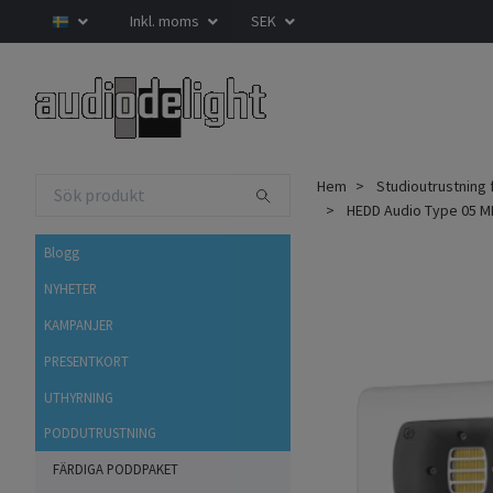
Inkl. moms
SEK
Hem
Studioutrustning 
HEDD Audio Type 05 MK
Blogg
NYHETER
KAMPANJER
PRESENTKORT
UTHYRNING
PODDUTRUSTNING
FÄRDIGA PODDPAKET