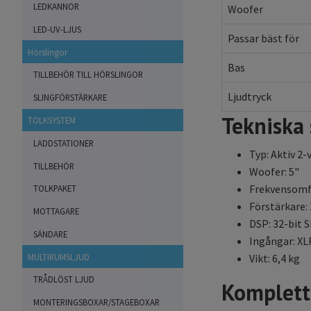
LEDKANNOR
Woofer
LED-UV-LJUS
Passar bäst för
Hörslingor
Bas
TILLBEHÖR TILL HÖRSLINGOR
Ljudtryck
SLINGFÖRSTÄRKARE
Tekniska 
TOLKSYSTEM
LADDSTATIONER
Typ: Aktiv 2
TILLBEHÖR
Woofer: 5"
Frekvensomfå
TOLKPAKET
Förstärkare: 
MOTTAGARE
DSP: 32-bit 
SÄNDARE
Ingångar: XL
MULTIRUMSLJUD
Vikt: 6,4 kg
TRÅDLÖST LJUD
Komplett
MONTERINGSBOXAR/STAGEBOXAR