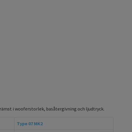
ämst i wooferstorlek, basåtergivning och ljudtryck.
Type 07 MK2