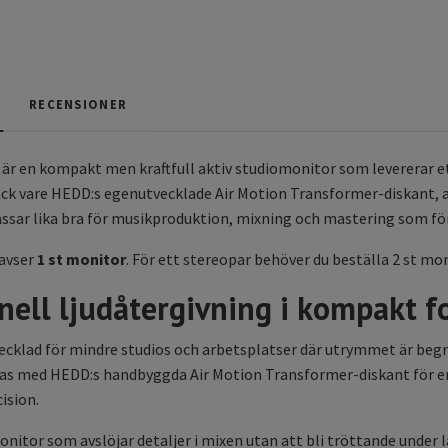
RECENSIONER
r en kompakt men kraftfull aktiv studiomonitor som levererar ett
ck vare HEDD:s egenutvecklade Air Motion Transformer-diskant, av
sar lika bra för musikproduktion, mixning och mastering som för
 avser
1 st monitor
. För ett stereopar behöver du beställa 2 st mon
nell ljudåtergivning i kompakt 
ecklad för mindre studios och arbetsplatser där utrymmet är begr
s med HEDD:s handbyggda Air Motion Transformer-diskant för en
ision.
onitor som avslöjar detaljer i mixen utan att bli tröttande under 