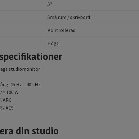
5"
Små rum / skrivbord
Kontrollerad
Högt
specifikationer
-vägs studiomonitor
ng: 45 Hz – 40 kHz
2 × 100 W
SHARC
R / AES
era din studio