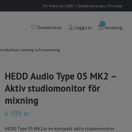
Fri frakt vid 1499:- / Snabb leverans / Fri retur
0
Önskelistan
Logga in
Varukorg
produktion, mixning och mastering
HEDD Audio Type 05 MK2 –
Aktiv studiomonitor för
mixning
6 599 kr
HEDD Type 05 MK2 är en kompakt aktiv studiomonitor