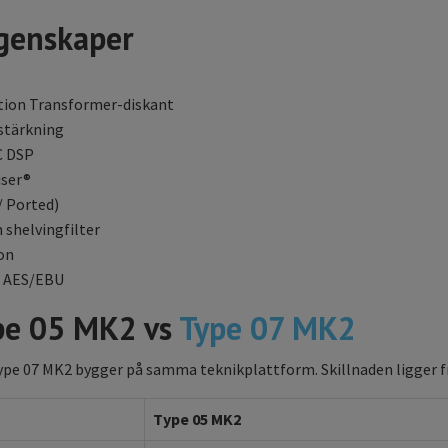
egenskaper
tion Transformer-diskant
rstärkning
C DSP
iser®
/ Ported)
 shelvingfilter
on
+ AES/EBU
pe 05 MK2 vs
Type 07 MK2
pe 07 MK2 bygger på samma teknikplattform. Skillnaden ligger fr
Type 05 MK2