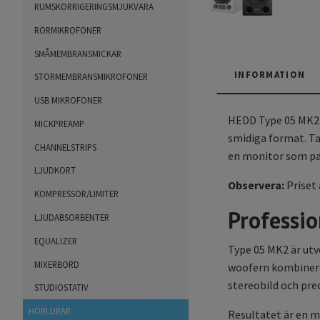
RUMSKORRIGERINGSMJUKVARA
RÖRMIKROFONER
SMÅMEMBRANSMICKAR
INFORMATION
STORMEMBRANSMIKROFONER
USB MIKROFONER
HEDD Type 05 MK2 ä
MICKPREAMP
smidiga format. Ta
CHANNELSTRIPS
en monitor som pas
LJUDKORT
Observera:
Priset
KOMPRESSOR/LIMITER
Professio
LJUDABSORBENTER
EQUALIZER
Type 05 MK2 är utv
MIXERBORD
woofern kombinera
stereobild och prec
STUDIOSTATIV
HÖRLURAR
Resultatet är en m