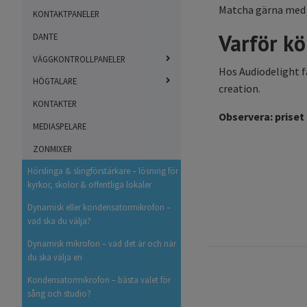
Matcha gärna me
KONTAKTPANELER
Varför kö
DANTE
VÄGGKONTROLLPANELER
Hos Audiodelight f
HÖGTALARE
creation.
KONTAKTER
Observera: priset 
MEDIASPELARE
ZONMIXER
Hörslinga & slingförstärkare – lösning för
kyrkor, skolor & offentliga lokaler
Dynamisk eller kondensatormikrofon –
vad ska du välja?
Dynamisk mikrofon – vad det är och när
du ska välja en
Kondensatormikrofon – bästa valet för
sång och studio?