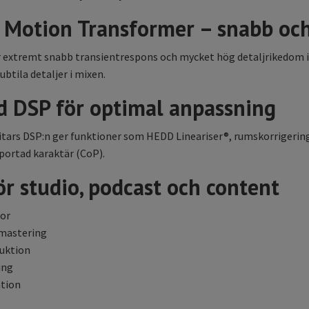
 Motion Transformer – snabb och
extremt snabb transientrespons och mycket hög detaljrikedom i d
btila detaljer i mixen.
d DSP för optimal anpassning
tars DSP:n ger funktioner som HEDD Lineariser®, rumskorrigering v
portad karaktär (CoP).
ör studio, podcast och content
or
 mastering
uktion
ing
ation