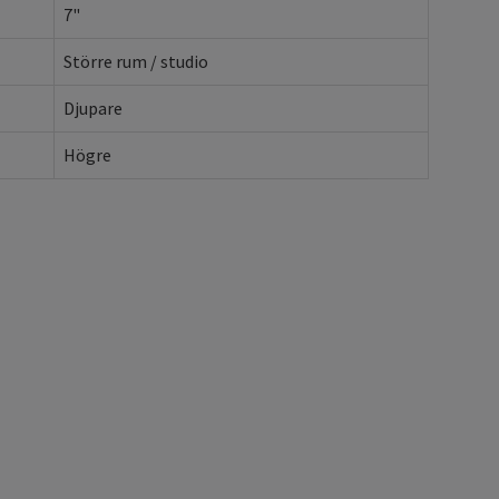
7"
Större rum / studio
Djupare
Högre