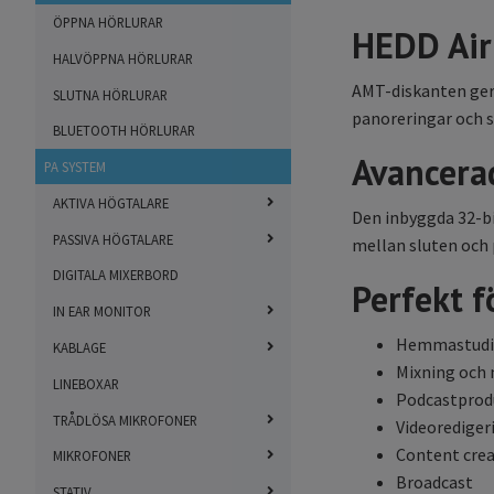
ÖPPNA HÖRLURAR
HEDD Air
HALVÖPPNA HÖRLURAR
AMT-diskanten ger 
SLUTNA HÖRLURAR
panoreringar och su
BLUETOOTH HÖRLURAR
Avancera
PA SYSTEM
AKTIVA HÖGTALARE
Den inbyggda 32-bi
PASSIVA HÖGTALARE
mellan sluten och 
DIGITALA MIXERBORD
Perfekt f
IN EAR MONITOR
Hemmastudi
KABLAGE
Mixning och
LINEBOXAR
Podcastprod
TRÅDLÖSA MIKROFONER
Videorediger
Content cre
MIKROFONER
Broadcast
STATIV