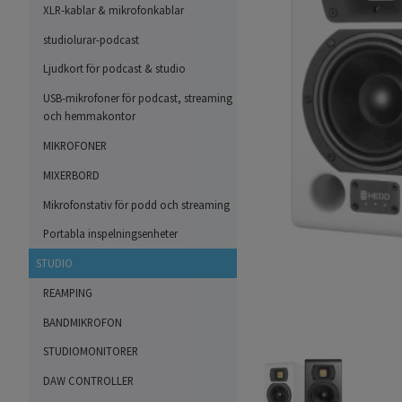
XLR-kablar & mikrofonkablar
studiolurar-podcast
Ljudkort för podcast & studio
USB-mikrofoner för podcast, streaming
och hemmakontor
MIKROFONER
MIXERBORD
Mikrofonstativ för podd och streaming
Portabla inspelningsenheter
STUDIO
REAMPING
BANDMIKROFON
STUDIOMONITORER
DAW CONTROLLER