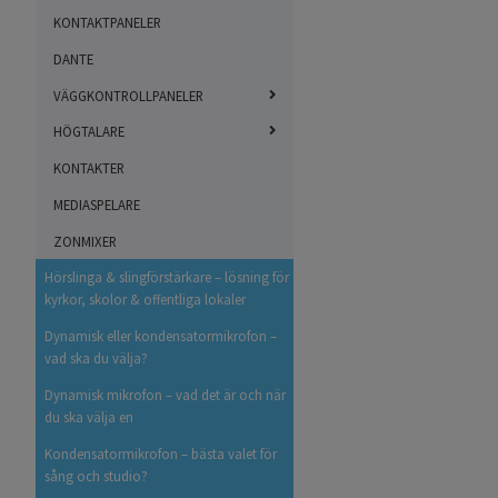
KONTAKTPANELER
DANTE
VÄGGKONTROLLPANELER
HÖGTALARE
KONTAKTER
MEDIASPELARE
ZONMIXER
Hörslinga & slingförstärkare – lösning för
kyrkor, skolor & offentliga lokaler
Dynamisk eller kondensatormikrofon –
vad ska du välja?
Dynamisk mikrofon – vad det är och när
du ska välja en
Kondensatormikrofon – bästa valet för
sång och studio?