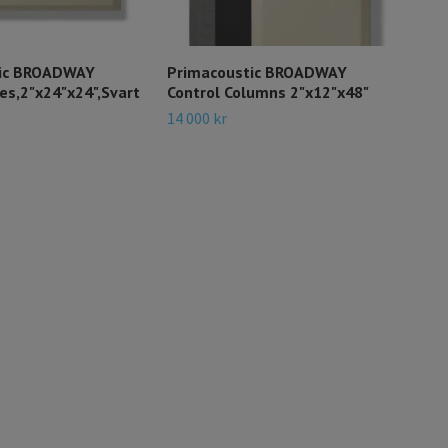
tic BROADWAY
Primacoustic BROADWAY
Pri
es,2"x24"x24",Svart
Control Columns 2"x12"x48"
736 
14 000 kr