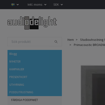
Inkl. moms
SEK
Hem
Studioutrustning 
Primacoustic BROADWA
Blogg
NYHETER
KAMPANJER
PRESENTKORT
UTHYRNING
PODDUTRUSTNING
FÄRDIGA PODDPAKET