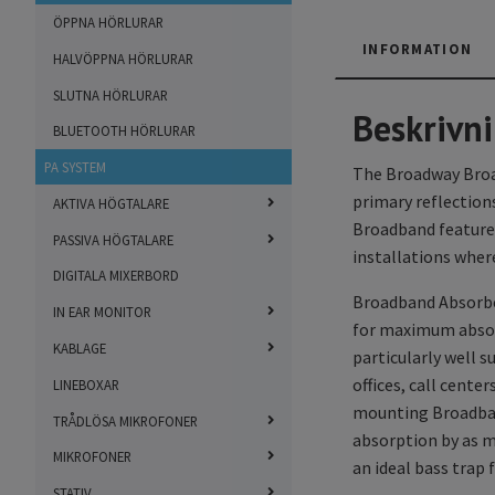
ÖPPNA HÖRLURAR
INFORMATION
HALVÖPPNA HÖRLURAR
SLUTNA HÖRLURAR
Beskrivn
BLUETOOTH HÖRLURAR
PA SYSTEM
The Broadway Broad
primary reflections
AKTIVA HÖGTALARE
Broadband features 
PASSIVA HÖGTALARE
installations where
DIGITALA MIXERBORD
Broadband Absorber
IN EAR MONITOR
for maximum absorp
KABLAGE
particularly well 
offices, call cent
LINEBOXAR
mounting Broadband
TRÅDLÖSA MIKROFONER
absorption by as 
MIKROFONER
an ideal bass trap 
STATIV