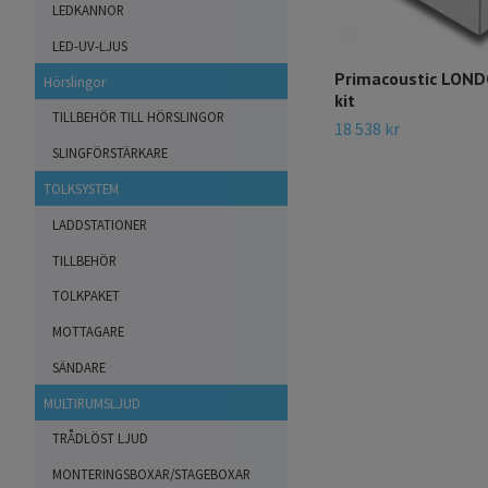
LEDKANNOR
LED-UV-LJUS
Primacoustic LON
Hörslingor
kit
TILLBEHÖR TILL HÖRSLINGOR
18 538 kr
SLINGFÖRSTÄRKARE
TOLKSYSTEM
LADDSTATIONER
TILLBEHÖR
TOLKPAKET
MOTTAGARE
SÄNDARE
MULTIRUMSLJUD
TRÅDLÖST LJUD
MONTERINGSBOXAR/STAGEBOXAR