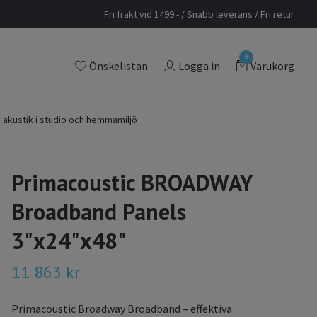
Fri frakt vid 1499:- / Snabb leverans / Fri retur
0
Önskelistan
Logga in
Varukorg
 akustik i studio och hemmamiljö
Primacoustic BROADWAY
Broadband Panels
3"x24"x48"
11 863 kr
Primacoustic Broadway Broadband – effektiva