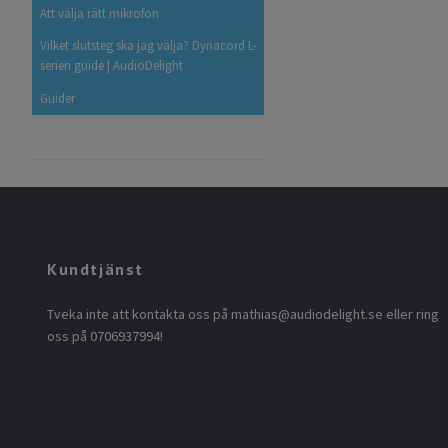
Att välja rätt mikrofon
Vilket slutsteg ska jag välja? Dynacord L-
serien guide | AudioDelight
Guider
Kundtjänst
Tveka inte att kontakta oss på
mathias@audiodelight.se
eller ring
oss på 0706937994!