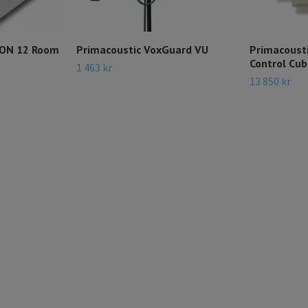
DON 12 Room
Primacoustic VoxGuard VU
Primacous
Control Cub
1 463 kr
13 850 kr