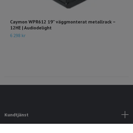
Caymon WPR612 19” väggmonterat metallrack –
C
12HE | Audiodelight
5
6 298 kr
Kundtjänst
Köpvillkor mm